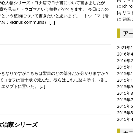
中心人物シリーズ：ヨナ篇でヨナ書について書きましたが、
に
ichiro
4章を見るとトウゴマという植物がでてきます。 今日はこの
[キリス
マという植物について書きたいと思います。 トウゴマ（唐
に
豊嶋 
：Ricinus communis）
[...]
ア
2021年
2016年
2016年
2015年
いきなりですがこちらは聖書のどの部分だか分かりますか？
2015年
てヨセフは百十歳で死んだ。彼らはこれに薬を塗り、棺に
2015年
、エジプトに置いた。
[...]
2015年
2015年
2015年
2015年
2015年
2015年
政治家シリーズ