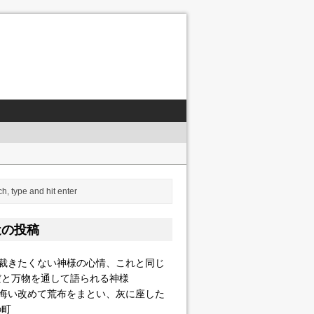
会系）
近の投稿
して語られる神様
]裁きたくない神様の心情、これと同じ
だと万物を通して語られる神様
]悔い改めて荒布をまとい、灰に座した
の町