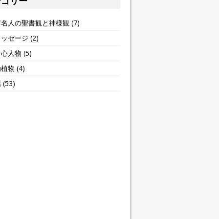
テゴリー
有名人の聖書観と神様観
(7)
メッセージ
(2)
中心人物
(5)
動植物
(4)
話
(53)