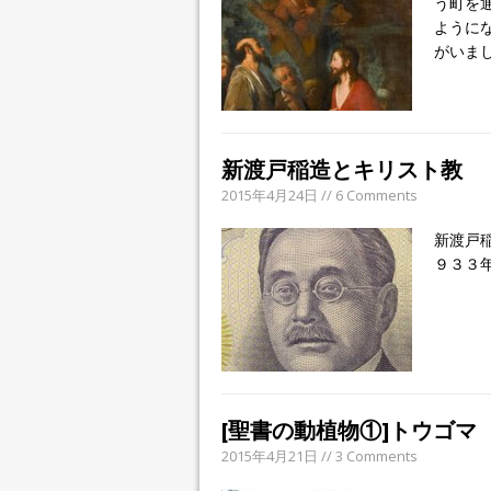
う町を
ように
がいまし
新渡戸稲造とキリスト教
2015年4月24日 // 6 Comments
新渡戸
９３３
[聖書の動植物①]トウゴマ
2015年4月21日 // 3 Comments