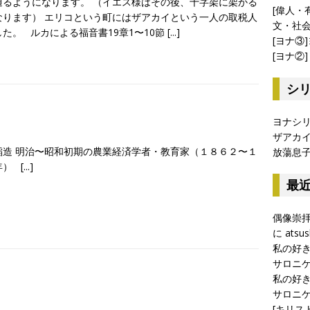
通るようになります。 （イエス様はその後、十字架に架かる
[偉人・
なります） エリコという町にはザアカイという一人の取税人
文・社
た。 ルカによる福音書19章1〜10節
[...]
[ヨナ③
[ヨナ②
シ
ヨナシ
ザアカ
稲造 明治〜昭和初期の農業経済学者・教育家（１８６２〜１
放蕩息
年）
[...]
最
偶像崇
に
atsus
私の好
サロニケⅠ
私の好
サロニケⅠ
[キリス