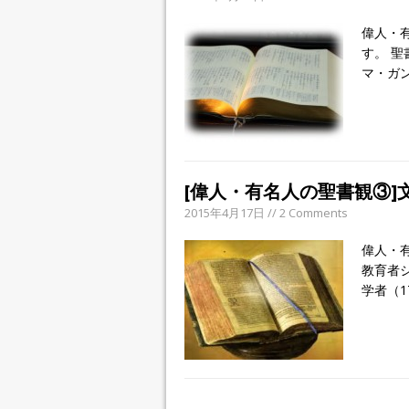
偉人・
す。 
マ・ガ
[偉人・有名人の聖書観③
2015年4月17日 // 2 Comments
偉人・
教育者
学者（1