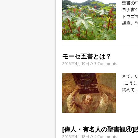
聖書の
ヨナ書
トウゴ
胡麻、学名
モーセ五書とは？
2015年4月19日 // 3 Comments
さて、
こうし
納めて
[偉人・有名人の聖書観④]
2015年4月18日 // 4 Comments