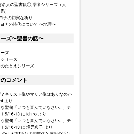
有名人の聖書観①]学者シリーズ（人
会系）
]ヨナの切実な祈り
] ヨナの時代について 〜地理〜
リーズ〜聖書の話〜
リーズ
イシリーズ
子のたとえシリーズ
近のコメント
拝？キリスト像やマリア像はありなのか
hi
より
きな聖句「いつも喜んでいなさい…」テ
5/16-18
に
ichiro
より
きな聖句「いつも喜んでいなさい…」テ
5/16-18
に
増元典子
より
トの生き方]祈りの習慣化と感謝の祈り