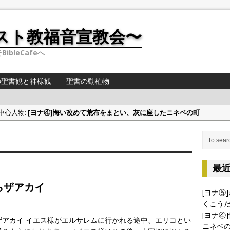
スト教福音宣教会〜
ibleCafeへ
の聖書観と神様観
聖書の動植物
の中心人物:
[ヨナ④]悔い改めて荒布をまとい、灰に座したニネベの町
偉人・有名人の聖書観と神様観:
[偉人・有名人の聖書観①]学者シリーズ（人文・社
の中心人物:
[ヨナ③]ヨナの切実な祈り
の中心人物:
[ヨナ②] ヨナの時代について 〜地理〜
最
の中心人物:
[ヨナ⑤]裁きたくない神様の心情、これと同じくこうだと万物を通
らザアカイ
[ヨナ⑤
くこう
[ヨナ④
ザアカイ イエス様がエルサレムに行かれる途中、エリコとい
ニネベ