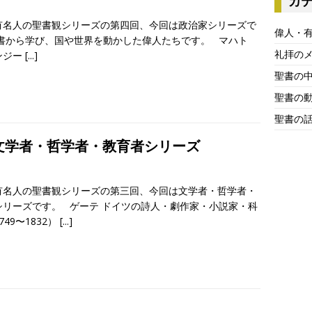
カ
有名人の聖書観シリーズの第四回、今回は政治家シリーズで
偉人・
聖書から学び、国や世界を動かした偉人たちです。 マハト
礼拝の
ンジー
[...]
聖書の
聖書の
聖書の
]文学者・哲学者・教育者シリーズ
有名人の聖書観シリーズの第三回、今回は文学者・哲学者・
シリーズです。 ゲーテ ドイツの詩人・劇作家・小説家・科
749〜1832）
[...]