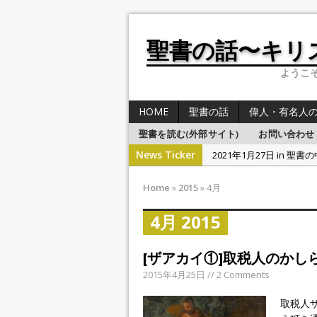
聖書の話〜キリ
ようこそB
HOME
聖書の話
偉人・有名人
聖書を読む(外部サイト)
お問い合わせ
News Ticker
2021年1月27日 in 聖書
2021年1月27日 in 
Home
»
2015
»
4月
2021年1月26日 in 聖書
4月 2015
2021年1月25日 in 聖書
2021年1月28日 in 聖書
[ザアカイ①]取税人のかし
2015年4月25日 // 2 Comments
取税人