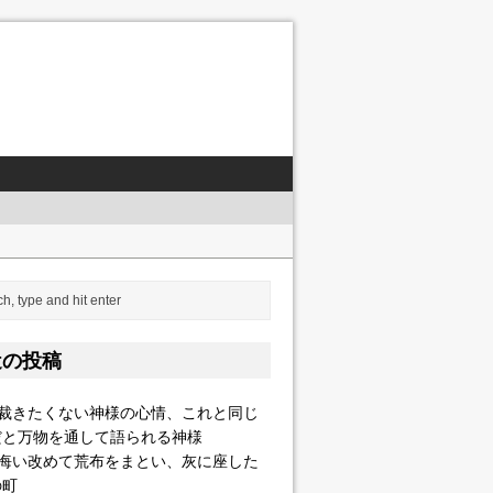
会系）
近の投稿
して語られる神様
]裁きたくない神様の心情、これと同じ
だと万物を通して語られる神様
]悔い改めて荒布をまとい、灰に座した
の町