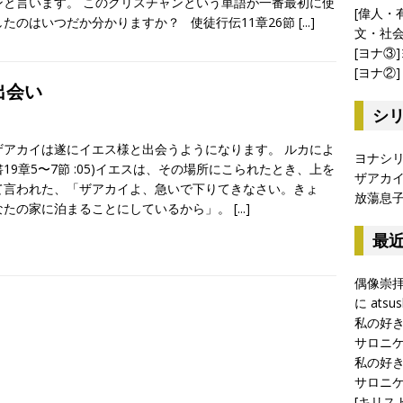
ンと言います。 このクリスチャンという単語が一番最初に使
[偉人・
したのはいつだか分かりますか？ 使徒行伝11章26節
[...]
文・社
[ヨナ③
[ヨナ②
出会い
シ
ザアカイは遂にイエス様と出会うようになります。 ルカによ
ヨナシ
19章5〜7節 :05)イエスは、その場所にこられたとき、上を
ザアカ
て言われた、「ザアカイよ、急いで下りてきなさい。きょ
放蕩息
なたの家に泊まることにしているから」。
[...]
最
偶像崇
に
atsus
私の好
サロニケⅠ
私の好
サロニケⅠ
[キリス