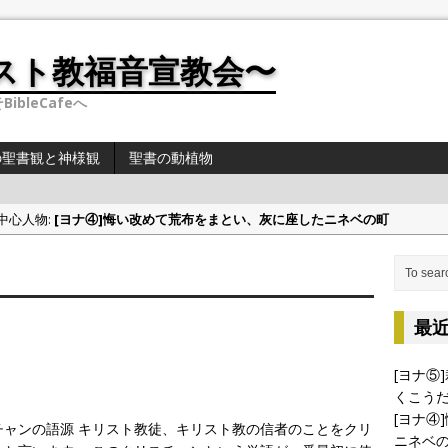
スト教福音宣教会〜
ibleCafeへ
の聖書観と神様観
聖書の動植物
の中心人物:
[ヨナ④]悔い改めて荒布をまとい、灰に座したニネベの町
偉人・有名人の聖書観と神様観:
[偉人・有名人の聖書観①]学者シリーズ（人文・社
の中心人物:
[ヨナ③]ヨナの切実な祈り
の中心人物:
[ヨナ②] ヨナの時代について 〜地理〜
最
の中心人物:
[ヨナ⑤]裁きたくない神様の心情、これと同じくこうだと万物を通
[ヨナ⑤
くこう
[ヨナ④
チャンの語源 キリスト教徒、キリスト教の信者のことをクリ
ニネベ