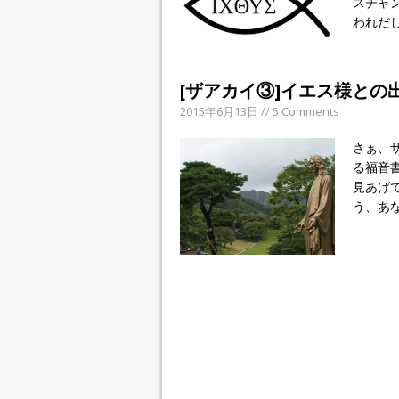
スチャ
われだ
[ザアカイ③]イエス様との
2015年6月13日 // 5 Comments
さぁ、
る福音書
見あげ
う、あ