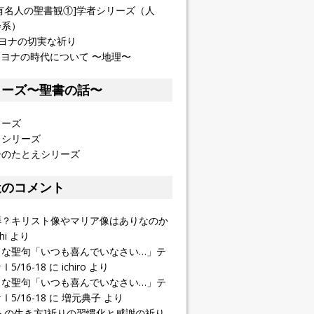
有名人の聖書観①]学者シリーズ（人
会系）
]ヨナの切実な祈り
] ヨナの時代について 〜地理〜
リーズ〜聖書の話〜
リーズ
イシリーズ
子のたとえシリーズ
近のコメント
拝？キリスト像やマリア像はありなのか
hi
より
きな聖句「いつも喜んでいなさい…」テ
5/16-18
に
ichiro
より
きな聖句「いつも喜んでいなさい…」テ
5/16-18
に
増元典子
より
トの生き方]祈りの習慣化と感謝の祈り