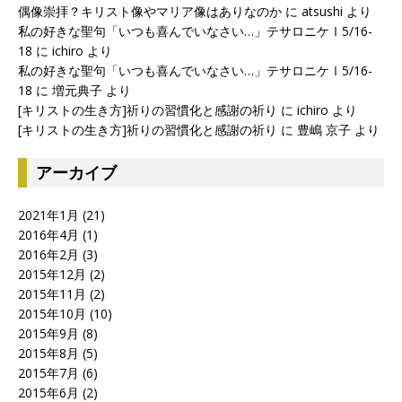
偶像崇拝？キリスト像やマリア像はありなのか
に
atsushi
より
私の好きな聖句「いつも喜んでいなさい…」テサロニケⅠ5/16-
18
に
ichiro
より
私の好きな聖句「いつも喜んでいなさい…」テサロニケⅠ5/16-
18
に
増元典子
より
[キリストの生き方]祈りの習慣化と感謝の祈り
に
ichiro
より
[キリストの生き方]祈りの習慣化と感謝の祈り
に
豊嶋 京子
より
アーカイブ
2021年1月
(21)
2016年4月
(1)
2016年2月
(3)
2015年12月
(2)
2015年11月
(2)
2015年10月
(10)
2015年9月
(8)
2015年8月
(5)
2015年7月
(6)
2015年6月
(2)