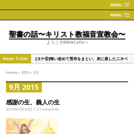
MENU
MENU
聖書の話〜キリスト教福音宣教会〜
ようこそBibleCafeへ
News Ticker
[ヨナ④]悔い改めて荒布をまとい、灰に座したニネベ
の町
Home
»
2015
»
9月
[偉人・有名人の聖書観①]学者シリーズ（人文・社会
系）
9月 2015
[ヨナ③]ヨナの切実な祈り
感謝の生、義人の生
[ヨナ②] ヨナの時代について 〜地理〜
2015年9月30日 // 0 Comments
[ヨナ⑤]裁きたくない神様の心情、これと同じくこう
だと万物を通して語られる神様