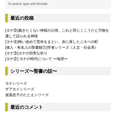
最近の投稿
[ヨナ⑤]裁きたくない神様の心情、これと同じくこうだと万物を
通して語られる神様
[ヨナ④]悔い改めて荒布をまとい、灰に座したニネベの町
[偉人・有名人の聖書観①]学者シリーズ（人文・社会系）
[ヨナ③]ヨナの切実な祈り
[ヨナ②] ヨナの時代について 〜地理〜
シリーズ〜聖書の話〜
ヨナシリーズ
ザアカイシリーズ
放蕩息子のたとえシリーズ
最近のコメント