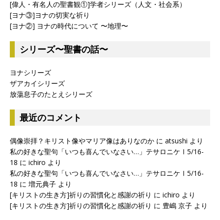
[偉人・有名人の聖書観①]学者シリーズ（人文・社会系）
[ヨナ③]ヨナの切実な祈り
[ヨナ②] ヨナの時代について 〜地理〜
シリーズ〜聖書の話〜
ヨナシリーズ
ザアカイシリーズ
放蕩息子のたとえシリーズ
最近のコメント
偶像崇拝？キリスト像やマリア像はありなのか
に
atsushi
より
私の好きな聖句「いつも喜んでいなさい…」テサロニケⅠ5/16-
18
に
ichiro
より
私の好きな聖句「いつも喜んでいなさい…」テサロニケⅠ5/16-
18
に
増元典子
より
[キリストの生き方]祈りの習慣化と感謝の祈り
に
ichiro
より
[キリストの生き方]祈りの習慣化と感謝の祈り
に
豊嶋 京子
より