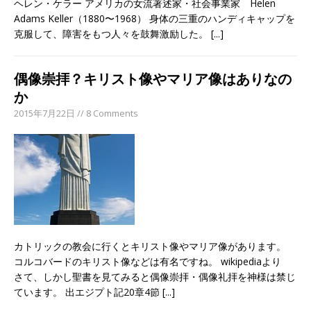
ヘレン・ケラー アメリカの女流著述家・社会事業家 Helen
Adams Keller（1880〜1968） 身体の三重のハンディキャップを
克服して、障害をもつ人々を鼓舞激励した。
[...]
偶像崇拝？キリスト像やマリア像はありなの
か
2015年7月22日 // 8 Comments
カトリックの教会に行くとキリスト像やマリア像があります。
コルコバードのキリスト像などは有名ですね。 wikipediaより
さて、しかし聖書を見てみると偶像崇拝・偶像礼拝を神様は禁じ
ています。 出エジプト記20章4節
[...]