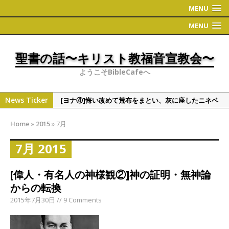
MENU
MENU
聖書の話〜キリスト教福音宣教会〜
ようこそBibleCafeへ
News Ticker
[ヨナ④]悔い改めて荒布をまとい、灰に座したニネベ
の町
Home
»
2015
»
7月
[偉人・有名人の聖書観①]学者シリーズ（人文・社会
系）
7月 2015
[ヨナ③]ヨナの切実な祈り
[偉人・有名人の神様観②]神の証明・無神論
[ヨナ②] ヨナの時代について 〜地理〜
からの転換
[ヨナ⑤]裁きたくない神様の心情、これと同じくこう
2015年7月30日 // 9 Comments
だと万物を通して語られる神様