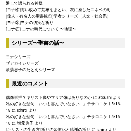
通して語られる神様
[ヨナ④]悔い改めて荒布をまとい、灰に座したニネベの町
[偉人・有名人の聖書観①]学者シリーズ（人文・社会系）
[ヨナ③]ヨナの切実な祈り
[ヨナ②] ヨナの時代について 〜地理〜
シリーズ〜聖書の話〜
ヨナシリーズ
ザアカイシリーズ
放蕩息子のたとえシリーズ
最近のコメント
偶像崇拝？キリスト像やマリア像はありなのか
に
atsushi
より
私の好きな聖句「いつも喜んでいなさい…」テサロニケⅠ5/16-
18
に
ichiro
より
私の好きな聖句「いつも喜んでいなさい…」テサロニケⅠ5/16-
18
に
増元典子
より
[キリストの生き方]祈りの習慣化と感謝の祈り
に
ichiro
より