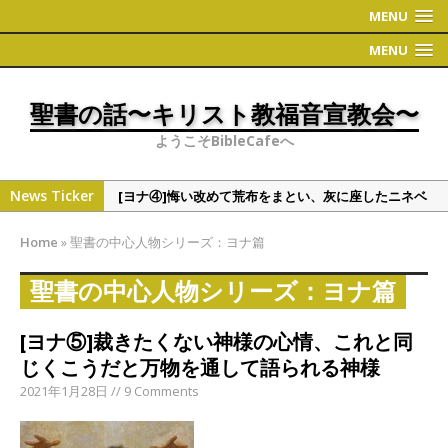
MENU
MENU
聖書の話〜キリスト教福音宣教会〜
ようこそBibleCafeへ
News Ticker
[ヨナ④]悔い改めて荒布をまとい、灰に座したニネベ
の町
Home
»
聖書の中心人物シリーズ：ヨナ篇
[偉人・有名人の聖書観①]学者シリーズ（人文・社会
系）
聖書の中心人物シリーズ：ヨナ篇
[ヨナ③]ヨナの切実な祈り
[ヨナ⑤]裁きたくない神様の心情、これと同
[ヨナ②] ヨナの時代について 〜地理〜
じくこうだと万物を通して語られる神様
[ヨナ⑤]裁きたくない神様の心情、これと同じくこう
2021年1月28日 // 9 Comments
だと万物を通して語られる神様