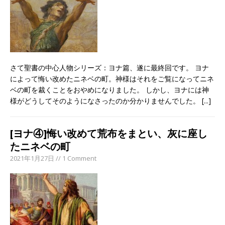
さて聖書の中心人物シリーズ：ヨナ篇、遂に最終回です。 ヨナ
によって悔い改めたニネベの町。神様はそれをご覧になってニネ
ベの町を裁くことをおやめになりました。 しかし、ヨナには神
様がどうしてそのようになさったのか分かりませんでした。
[...]
[ヨナ④]悔い改めて荒布をまとい、灰に座し
たニネベの町
2021年1月27日 // 1 Comment