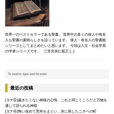
世界一のベストセラーである聖書。 世界中の多くの偉人や有名
人も聖書の素晴らしさを語っています。 偉人・有名人の聖書観
シリーズとしてまとめたいと思います。 今回は人文・社会学系
の学者シリーズです。 三笠宮崇仁親王
[...]
最近の投稿
[ヨナ⑤]裁きたくない神様の心情、これと同じくこうだと万物を
通して語られる神様
[ヨナ④]悔い改めて荒布をまとい、灰に座したニネベの町