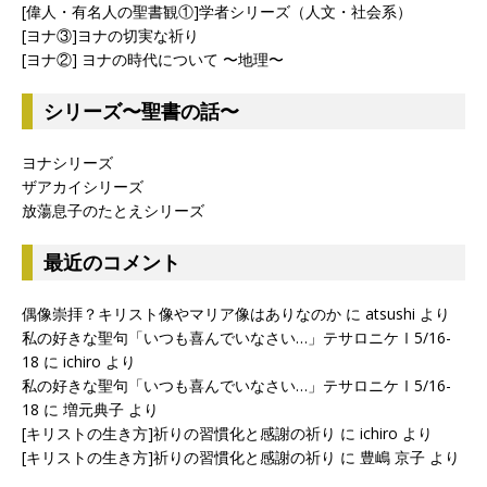
[偉人・有名人の聖書観①]学者シリーズ（人文・社会系）
[ヨナ③]ヨナの切実な祈り
[ヨナ②] ヨナの時代について 〜地理〜
シリーズ〜聖書の話〜
ヨナシリーズ
ザアカイシリーズ
放蕩息子のたとえシリーズ
最近のコメント
偶像崇拝？キリスト像やマリア像はありなのか
に
atsushi
より
私の好きな聖句「いつも喜んでいなさい…」テサロニケⅠ5/16-
18
に
ichiro
より
私の好きな聖句「いつも喜んでいなさい…」テサロニケⅠ5/16-
18
に
増元典子
より
[キリストの生き方]祈りの習慣化と感謝の祈り
に
ichiro
より
[キリストの生き方]祈りの習慣化と感謝の祈り
に
豊嶋 京子
より