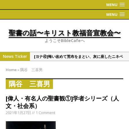
MENU
MENU
聖書の話〜キリスト教福音宣教会〜
ようこそBibleCafeへ
News Ticker
[ヨナ④]悔い改めて荒布をまとい、灰に座したニネベ
の町
Home
»
隅谷 三喜男
[偉人・有名人の聖書観①]学者シリーズ（人文・社会
系）
隅谷 三喜男
[ヨナ③]ヨナの切実な祈り
[偉人・有名人の聖書観①]学者シリーズ（人
[ヨナ②] ヨナの時代について 〜地理〜
文・社会系）
[ヨナ⑤]裁きたくない神様の心情、これと同じくこう
2021年1月27日 // 1 Comment
だと万物を通して語られる神様