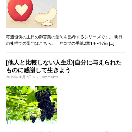
毎週恒例の主日の御言葉の聖句を熟考するシリーズです。 明日
の礼拝での聖句はこちら。 ヤコブの手紙2章14〜17節
[...]
[他人と比較しない人生①]自分に与えられた
ものに感謝して生きよう
2015年10月7日 // 2 Comments