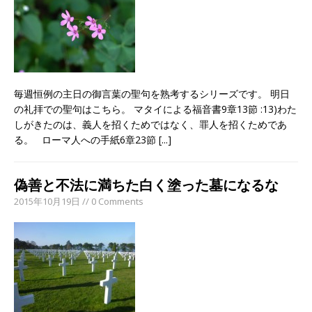
毎週恒例の主日の御言葉の聖句を熟考するシリーズです。 明日
の礼拝での聖句はこちら。 マタイによる福音書9章13節 :13)わた
しがきたのは、義人を招くためではなく、罪人を招くためであ
る。 ローマ人への手紙6章23節
[...]
偽善と不法に満ちた白く塗った墓になるな
2015年10月19日 // 0 Comments