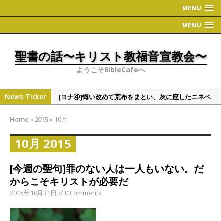
MENU
MENU
聖書の話〜キリスト教福音宣教会〜
ようこそBibleCafeへ
News Ticker
[ヨナ④]悔い改めて荒布をまとい、灰に座したニネベ
の町
Home
»
2015
»
10月
[偉人・有名人の聖書観①]学者シリーズ（人文・社会
系）
10月 2015
[ヨナ③]ヨナの切実な祈り
[今週の聖句]罪のない人は一人もいない。だ
[ヨナ②] ヨナの時代について 〜地理〜
からこそキリストが必要だ
[ヨナ⑤]裁きたくない神様の心情、これと同じくこう
2015年10月31日 // 0 Comments
だと万物を通して語られる神様