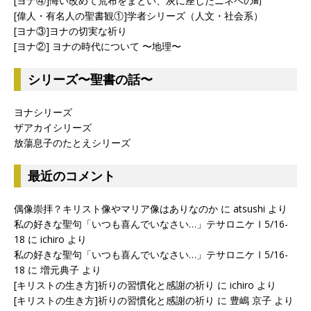
[ヨナ④]悔い改めて荒布をまとい、灰に座したニネベの町
[偉人・有名人の聖書観①]学者シリーズ（人文・社会系）
[ヨナ③]ヨナの切実な祈り
[ヨナ②] ヨナの時代について 〜地理〜
シリーズ〜聖書の話〜
ヨナシリーズ
ザアカイシリーズ
放蕩息子のたとえシリーズ
最近のコメント
偶像崇拝？キリスト像やマリア像はありなのか
に
atsushi
より
私の好きな聖句「いつも喜んでいなさい…」テサロニケⅠ5/16-
18
に
ichiro
より
私の好きな聖句「いつも喜んでいなさい…」テサロニケⅠ5/16-
18
に
増元典子
より
[キリストの生き方]祈りの習慣化と感謝の祈り
に
ichiro
より
[キリストの生き方]祈りの習慣化と感謝の祈り
に
豊嶋 京子
より