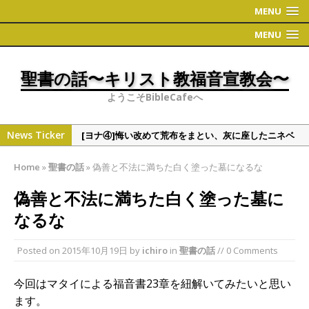
MENU
MENU
聖書の話〜キリスト教福音宣教会〜
ようこそBibleCafeへ
News Ticker
[ヨナ④]悔い改めて荒布をまとい、灰に座したニネベ
の町
Home
»
聖書の話
»
偽善と不法に満ちた白く塗った墓になるな
[偉人・有名人の聖書観①]学者シリーズ（人文・社会
系）
偽善と不法に満ちた白く塗った墓に
[ヨナ③]ヨナの切実な祈り
なるな
[ヨナ②] ヨナの時代について 〜地理〜
Posted on
2015年10月19日
by
ichiro
in
聖書の話
// 0 Comments
[ヨナ⑤]裁きたくない神様の心情、これと同じくこう
だと万物を通して語られる神様
今回はマタイによる福音書23章を紐解いてみたいと思い
ます。