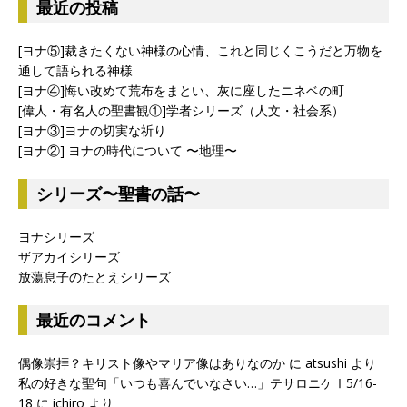
最近の投稿
[ヨナ⑤]裁きたくない神様の心情、これと同じくこうだと万物を
通して語られる神様
[ヨナ④]悔い改めて荒布をまとい、灰に座したニネベの町
[偉人・有名人の聖書観①]学者シリーズ（人文・社会系）
[ヨナ③]ヨナの切実な祈り
[ヨナ②] ヨナの時代について 〜地理〜
シリーズ〜聖書の話〜
ヨナシリーズ
ザアカイシリーズ
放蕩息子のたとえシリーズ
最近のコメント
偶像崇拝？キリスト像やマリア像はありなのか
に
atsushi
より
私の好きな聖句「いつも喜んでいなさい…」テサロニケⅠ5/16-
18
に
ichiro
より