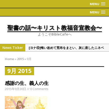
MENU
MENU
聖書の話〜キリスト教福音宣教会〜
ようこそBibleCafeへ
News Ticker
[ヨナ④]悔い改めて荒布をまとい、灰に座したニネベ
の町
Home
»
2015
»
9月
[偉人・有名人の聖書観①]学者シリーズ（人文・社会
系）
9月 2015
[ヨナ③]ヨナの切実な祈り
感謝の生、義人の生
[ヨナ②] ヨナの時代について 〜地理〜
2015年9月30日 // 0 Comments
[ヨナ⑤]裁きたくない神様の心情、これと同じくこう
だと万物を通して語られる神様