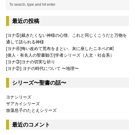
最近の投稿
[ヨナ⑤]裁きたくない神様の心情、これと同じくこうだと万物を
通して語られる神様
[ヨナ④]悔い改めて荒布をまとい、灰に座したニネベの町
[偉人・有名人の聖書観①]学者シリーズ（人文・社会系）
[ヨナ③]ヨナの切実な祈り
[ヨナ②] ヨナの時代について 〜地理〜
シリーズ〜聖書の話〜
ヨナシリーズ
ザアカイシリーズ
放蕩息子のたとえシリーズ
最近のコメント