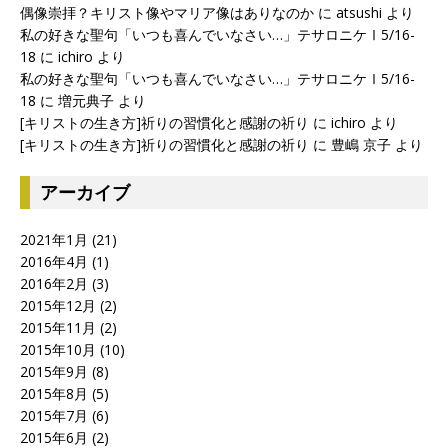
偶像崇拝？キリスト像やマリア像はありなのか
に
atsushi
より
私の好きな聖句「いつも喜んでいなさい…」テサロニケⅠ5/16-
18
に
ichiro
より
私の好きな聖句「いつも喜んでいなさい…」テサロニケⅠ5/16-
18
に
増元典子
より
[キリストの生き方]祈りの習慣化と感謝の祈り
に
ichiro
より
[キリストの生き方]祈りの習慣化と感謝の祈り
に
豊嶋 京子
より
アーカイブ
2021年1月
(21)
2016年4月
(1)
2016年2月
(3)
2015年12月
(2)
2015年11月
(2)
2015年10月
(10)
2015年9月
(8)
2015年8月
(5)
2015年7月
(6)
2015年6月
(2)