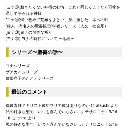
[ヨナ⑤]裁きたくない神様の心情、これと同じくこうだと万物を
通して語られる神様
[ヨナ④]悔い改めて荒布をまとい、灰に座したニネベの町
[偉人・有名人の聖書観①]学者シリーズ（人文・社会系）
[ヨナ③]ヨナの切実な祈り
[ヨナ②] ヨナの時代について 〜地理〜
シリーズ〜聖書の話〜
ヨナシリーズ
ザアカイシリーズ
放蕩息子のたとえシリーズ
最近のコメント
偶像崇拝？キリスト像やマリア像はありなのか
に
atsushi
より
私の好きな聖句「いつも喜んでいなさい…」テサロニケⅠ5/16-
18
に
ichiro
より
私の好きな聖句「いつも喜んでいなさい…」テサロニケⅠ5/16-