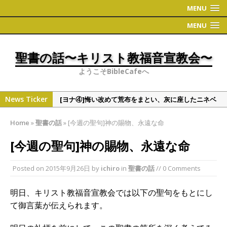
MENU
MENU
聖書の話〜キリスト教福音宣教会〜
ようこそBibleCafeへ
News Ticker
[ヨナ④]悔い改めて荒布をまとい、灰に座したニネベ
の町
Home
»
聖書の話
»
[今週の聖句]神の賜物、永遠な命
[偉人・有名人の聖書観①]学者シリーズ（人文・社会
系）
[今週の聖句]神の賜物、永遠な命
[ヨナ③]ヨナの切実な祈り
Posted on
2015年9月26日
by
ichiro
in
聖書の話
// 0 Comments
[ヨナ②] ヨナの時代について 〜地理〜
[ヨナ⑤]裁きたくない神様の心情、これと同じくこう
明日、キリスト教福音宣教会では以下の聖句をもとにし
だと万物を通して語られる神様
て御言葉が伝えられます。