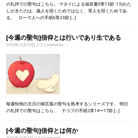
の礼拝での聖句はこちら。 マタイによる福音書9章13節 :13)わた
しがきたのは、義人を招くためではなく、罪人を招くためであ
る。 ローマ人への手紙6章23節
[...]
[今週の聖句]信仰とは行いであり生である
2015年10月10日 // 2 Comments
毎週恒例の主日の御言葉の聖句を熟考するシリーズです。 明日
の礼拝での聖句はこちら。 ヤコブの手紙2章14〜17節
[...]
[今週の聖句]信仰とは何か
2015年10月3日 // 0 Comments