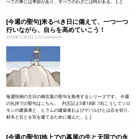
べての事には季節があり、すべてのわざには時がある。
[...]
[今週の聖句]来るべき日に備えて、一つ一つ
行いながら、自らを高めていこう！
2015年12月6日 // 0 Comments
毎週恒例の主日の御言葉の聖句を熟考するシリーズです。 今週
の礼拝での聖句はこちら。 列王記上5章18節 :18)こうしてソロ
モンの建築者と、ヒラムの建築者およびゲバルびとは石を切り、
材木と石とを宮を建てるために備えた。
[...]
[今週の聖句]地上での幕屋の生と天国での永