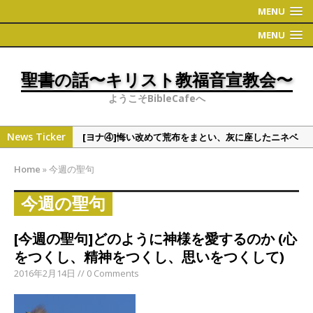
MENU
MENU
聖書の話〜キリスト教福音宣教会〜
ようこそBibleCafeへ
News Ticker
[ヨナ④]悔い改めて荒布をまとい、灰に座したニネベ
の町
Home
»
今週の聖句
[偉人・有名人の聖書観①]学者シリーズ（人文・社会
系）
今週の聖句
[ヨナ③]ヨナの切実な祈り
[今週の聖句]どのように神様を愛するのか (心
[ヨナ②] ヨナの時代について 〜地理〜
をつくし、精神をつくし、思いをつくして)
[ヨナ⑤]裁きたくない神様の心情、これと同じくこう
2016年2月14日 // 0 Comments
だと万物を通して語られる神様