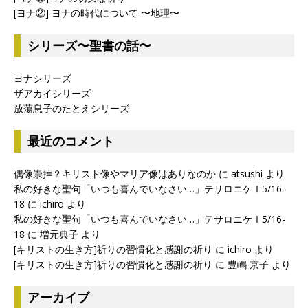
[ヨナ②] ヨナの時代について 〜地理〜
シリーズ〜聖書の話〜
ヨナシリーズ
ザアカイシリーズ
放蕩息子のたとえシリーズ
最近のコメント
偶像崇拝？キリスト像やマリア像はありなのか
に
atsushi
より
私の好きな聖句「いつも喜んでいなさい…」テサロニケⅠ5/16-
18
に
ichiro
より
私の好きな聖句「いつも喜んでいなさい…」テサロニケⅠ5/16-
18
に
増元典子
より
[キリストの生き方]祈りの習慣化と感謝の祈り
に
ichiro
より
[キリストの生き方]祈りの習慣化と感謝の祈り
に
豊嶋 京子
より
アーカイブ