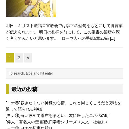
明日、キリスト教福音宣教会では以下の聖句をもとにして御言葉
が伝えられます。 明日の礼拝を前にして、この聖書の箇所を深
く考えてみたいと思います。 ローマ人への手紙6章23節
[...]
1
2
»
最近の投稿
[ヨナ⑤]裁きたくない神様の心情、これと同じくこうだと万物を
通して語られる神様
[ヨナ④]悔い改めて荒布をまとい、灰に座したニネベの町
[偉人・有名人の聖書観①]学者シリーズ（人文・社会系）
[ヨナ③]ヨナの切実な祈り