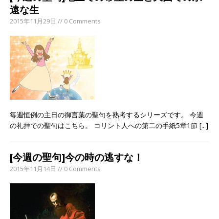
遠な生
2015年11月29日 // 0 Comments
毎週恒例の主日の御言葉の聖句を熟考するシリーズです。 今週
の礼拝での聖句はこちら。 コリント人への第二の手紙5章1節
[...]
[今週の聖句]今の時の逃すな！
2015年11月14日 // 0 Comments