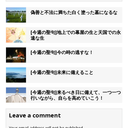
偽善と不法に満ちた白く塗った墓になるな
[今週の聖句]地上での幕屋の生と天国での永
遠な生
[今週の聖句]今の時の逃すな！
[今週の聖句]未来に備えること
[今週の聖句]来るべき日に備えて、一つ一つ
行いながら、自らを高めていこう！
Leave a comment
Your email address will not be published.