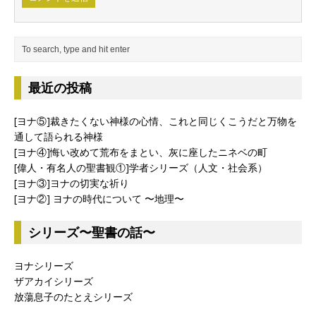
最近の投稿
[ヨナ⑤]裁きたくない神様の心情、これと同じくこうだと万物を
通して語られる神様
[ヨナ④]悔い改めて荒布をまとい、灰に座したニネベの町
[偉人・有名人の聖書観①]学者シリーズ（人文・社会系）
[ヨナ③]ヨナの切実な祈り
[ヨナ②] ヨナの時代について 〜地理〜
シリーズ〜聖書の話〜
ヨナシリーズ
ザアカイシリーズ
放蕩息子のたとえシリーズ