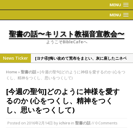
MENU
MENU
聖書の話〜キリスト教福音宣教会〜
ようこそBibleCafeへ
News Ticker
[ヨナ④]悔い改めて荒布をまとい、灰に座したニネベ
の町
Home
»
聖書の話
»
[今週の聖句]どのように神様を愛するのか (心をつ
[偉人・有名人の聖書観①]学者シリーズ（人文・社会
くし、精神をつくし、思いをつくして)
系）
[今週の聖句]どのように神様を愛す
[ヨナ③]ヨナの切実な祈り
るのか (心をつくし、精神をつく
[ヨナ②] ヨナの時代について 〜地理〜
し、思いをつくして)
[ヨナ⑤]裁きたくない神様の心情、これと同じくこう
だと万物を通して語られる神様
Posted on
2016年2月14日
by
ichiro
in
聖書の話
// 0 Comments