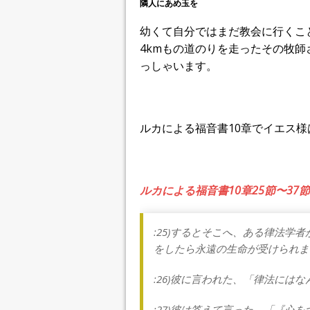
隣人にあめ玉を
幼くて自分ではまだ教会に行くこ
4kmもの道のりを走ったその牧
っしゃいます。
ルカによる福音書10章でイエス
ルカによる福音書10章25節〜37
:25)するとそこへ、ある律法学
をしたら永遠の生命が受けられま
:26)彼に言われた、「律法には
:27)彼は答えて言った、「『心