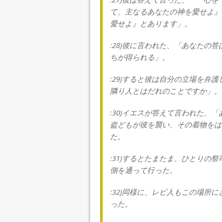
て、主なるあなたの神を愛せよ』
愛せよ』とあります」。
:28)彼に言われた、「あなたの
ちが得られる」。
:29)すると彼は自分の立場を弁
隣り人とはだれのことですか」。
:30)イエスが答えて言われた、
盗どもが彼を襲い、その着物をは
た。
:31)するとたまたま、ひとりの
側を通って行った。
:32)同様に、レビ人もこの場所
った。