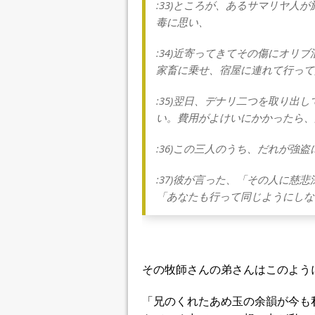
:33)ところが、あるサマリヤ人
毒に思い、
:34)近寄ってきてその傷にオリ
家畜に乗せ、宿屋に連れて行って
:35)翌日、デナリ二つを取り出
い。費用がよけいにかかったら、
:36)この三人のうち、だれが強
:37)彼が言った、「その人に慈
「あなたも行って同じようにしな
その牧師さんの弟さんはこのよう
「兄のくれたあめ玉の余韻が今も