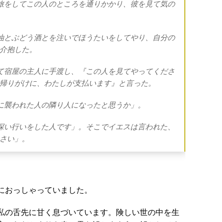
が旅をしてこの人のところを通りかかり、彼を見て気の
ブ油とぶどう酒とを注いでほうたいをしてやり、自分の
介抱した。
して宿屋の主人に手渡し、『この人を見てやってくださ
帰りがけに、わたしが支払います』と言った。
盗に襲われた人の隣り人になったと思うか」。
悲深い行いをした人です」。そこでイエスは言われた、
さい」。
におっしゃっていました。
私の舌先に甘く息づいています。険しい世の中を生