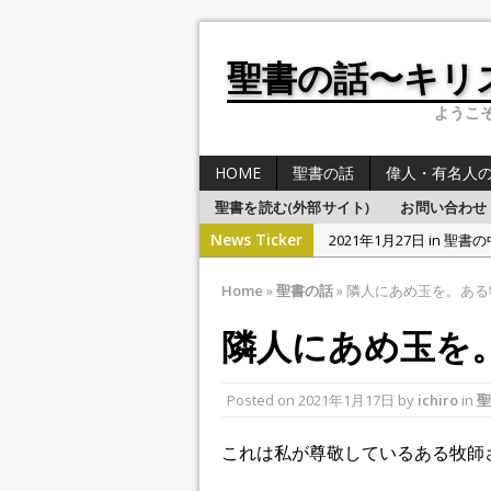
聖書の話〜キリ
ようこそB
HOME
聖書の話
偉人・有名人
聖書を読む(外部サイト)
お問い合わせ
News Ticker
2021年1月27日 in 聖書
2021年1月27日 in 
Home
»
聖書の話
»
隣人にあめ玉を。ある
2021年1月26日 in 聖書
隣人にあめ玉を
2021年1月25日 in 聖書
2021年1月28日 in 聖書
Posted on
2021年1月17日
by
ichiro
in
聖
これは私が尊敬しているある牧師