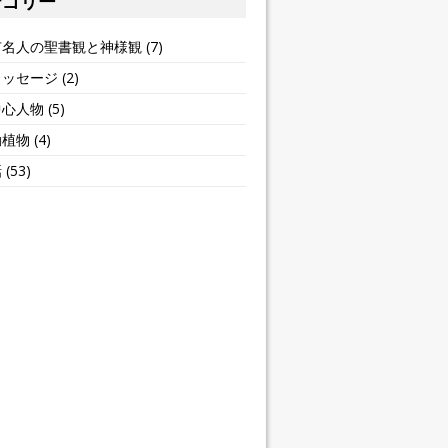
テゴリー
有名人の聖書観と神様観
(7)
メッセージ
(2)
中心人物
(5)
動植物
(4)
話
(53)