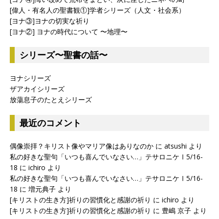
[偉人・有名人の聖書観①]学者シリーズ（人文・社会系）
[ヨナ③]ヨナの切実な祈り
[ヨナ②] ヨナの時代について 〜地理〜
シリーズ〜聖書の話〜
ヨナシリーズ
ザアカイシリーズ
放蕩息子のたとえシリーズ
最近のコメント
偶像崇拝？キリスト像やマリア像はありなのか
に
atsushi
より
私の好きな聖句「いつも喜んでいなさい…」テサロニケⅠ5/16-
18
に
ichiro
より
私の好きな聖句「いつも喜んでいなさい…」テサロニケⅠ5/16-
18
に
増元典子
より
[キリストの生き方]祈りの習慣化と感謝の祈り
に
ichiro
より
[キリストの生き方]祈りの習慣化と感謝の祈り
に
豊嶋 京子
より