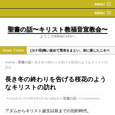
MENU
MENU
聖書の話〜キリスト教福音宣教会〜
ようこそBibleCafeへ
News Ticker
[ヨナ④]悔い改めて荒布をまとい、灰に座したニネベ
の町
Home
»
聖書の話
»
長き冬の終わりを告げる桜花のようなキリストの
[偉人・有名人の聖書観①]学者シリーズ（人文・社会
訪れ
系）
長き冬の終わりを告げる桜花のよう
[ヨナ③]ヨナの切実な祈り
なキリストの訪れ
[ヨナ②] ヨナの時代について 〜地理〜
[ヨナ⑤]裁きたくない神様の心情、これと同じくこう
Posted on
2016年4月2日
by
ichiro
in
聖書の話
// 0 Comments
だと万物を通して語られる神様
アダムからキリスト誕生以前までの旧約時代。