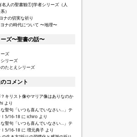
有名人の聖書観①]学者シリーズ（人
会系）
]ヨナの切実な祈り
] ヨナの時代について 〜地理〜
リーズ〜聖書の話〜
リーズ
イシリーズ
子のたとえシリーズ
近のコメント
拝？キリスト像やマリア像はありなのか
hi
より
きな聖句「いつも喜んでいなさい…」テ
5/16-18
に
ichiro
より
きな聖句「いつも喜んでいなさい…」テ
5/16-18
に
増元典子
より
トの生き方]祈りの習慣化と感謝の祈り