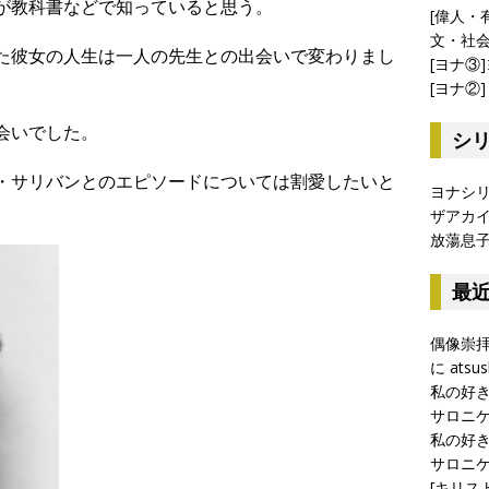
が教科書などで知っていると思う。
[偉人・
文・社
た彼女の人生は一人の先生との出会いで変わりまし
[ヨナ③
[ヨナ②
会いでした。
シ
・サリバンとのエピソードについては割愛したいと
ヨナシ
ザアカ
放蕩息
最
偶像崇
に
atsus
私の好
サロニケⅠ
私の好
サロニケⅠ
[キリス