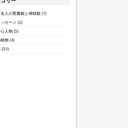
テゴリー
有名人の聖書観と神様観
(7)
メッセージ
(2)
中心人物
(5)
動植物
(4)
話
(53)