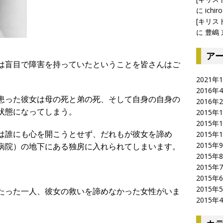
に
ichiro
[キリス
に
豊嶋 
ア
は盲目で障害を持っていたということを皆さんはご
2021年
2016年
患った彼女は母の死と弟の死、そして自身の自身の
2016年
状態になってしまう。
2015年
2015年
は誰にも心を開こうとせず、だれもが彼女を諦め
2015年
2015年
病院）の地下にある独房に入れられてしまいます。
2015年
2015年
2015年
2015年
たった一人、彼女の救いを諦めなかった女性がいま
2015年