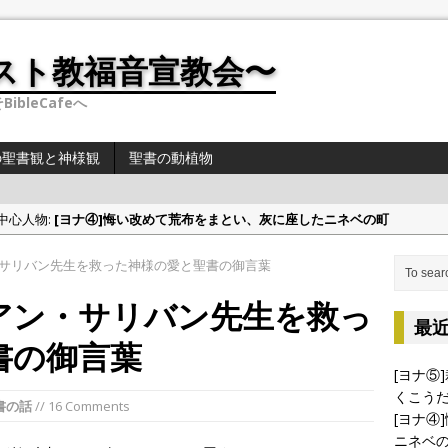
スト教福音宣教会〜
ibleCafeへ
の聖書観と神様観
聖書の動植物
の中心人物:
[ヨナ④]悔い改めて荒布をまとい、灰に座したニネベの町
偉人・有名人の聖書観と神様観:
[偉人・有名人の聖書観①]学者シリーズ（人文・社
サリバン先生を救った神様の愛と聖書の御言葉
の中心人物:
[ヨナ③]ヨナの切実な祈り
アン・サリバン先生を救っ
の中心人物:
[ヨナ②] ヨナの時代について 〜地理〜
最
の中心人物:
[ヨナ⑤]裁きたくない神様の心情、これと同じくこうだと万物を通
書の御言葉
[ヨナ⑤
くこう
書の話
// 16 Comments
[ヨナ④
ニネベ