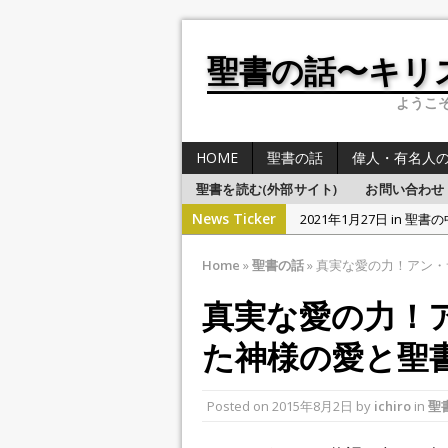
聖書の話〜キリ
ようこそB
HOME
聖書の話
偉人・有名人
聖書を読む(外部サイト)
お問い合わせ
News Ticker
2021年1月27日 in 聖書
2021年1月27日 in 
Home
»
聖書の話
»
真実な愛の力！アン・
2021年1月26日 in 聖書
真実な愛の力！
2021年1月25日 in 聖書
2021年1月28日 in 聖書
た神様の愛と聖
Posted on
2015年8月2日
by
ichiro
in
聖