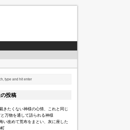
会系）
近の投稿
して語られる神様
]裁きたくない神様の心情、これと同じ
だと万物を通して語られる神様
]悔い改めて荒布をまとい、灰に座した
の町