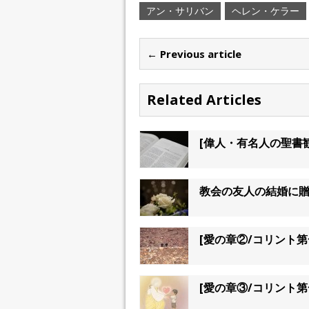
アン・サリバン
ヘレン・ケラー
← Previous article
Related Articles
[偉人・有名人の聖書
教会の友人の結婚に
[愛の章②/コリント
[愛の章③/コリント